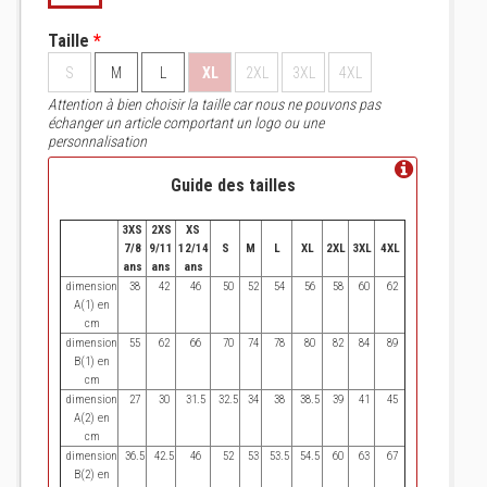
Taille
*
S
M
L
XL
2XL
3XL
4XL
Attention à bien choisir la taille car nous ne pouvons pas
échanger un article comportant un logo ou une
personnalisation
Guide des tailles
3XS
2XS
XS
7/8
9/11
12/14
S
M
L
XL
2XL
3XL
4XL
ans
ans
ans
dimension
38
42
46
50
52
54
56
58
60
62
A(1) en
cm
dimension
55
62
66
70
74
78
80
82
84
89
B(1) en
cm
dimension
27
30
31.5
32.5
34
38
38.5
39
41
45
A(2) en
cm
dimension
36.5
42.5
46
52
53
53.5
54.5
60
63
67
B(2) en