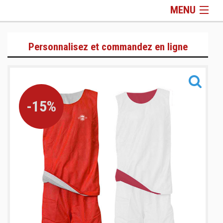
MENU
T-Shirts & Polos
Personnalisez et commandez en ligne
Sweats & Joggings
Training
Sacs
Informations
-15%