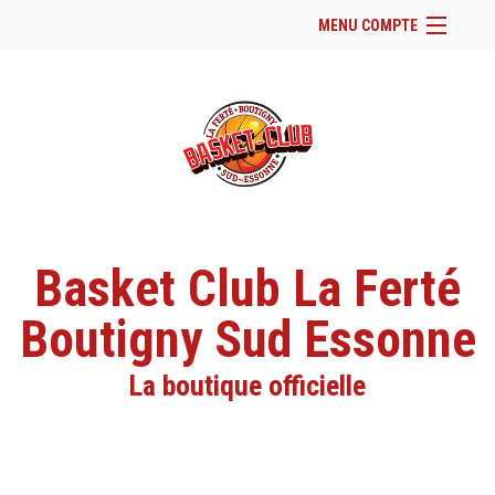
MENU COMPTE
Accueil
Site Web du club
Facebook
Se connecter
Panier (
vide
)
Basket Club La Ferté
Boutigny Sud Essonne
La boutique officielle