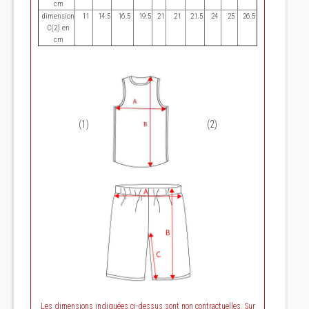
cm
dimension
11
14.5
16.5
19.5
21
21
21.5
24
25
26.5
C(2) en
cm
(1)
(2)
Les dimensions indiquées ci-dessus sont non contractuelles. Sur