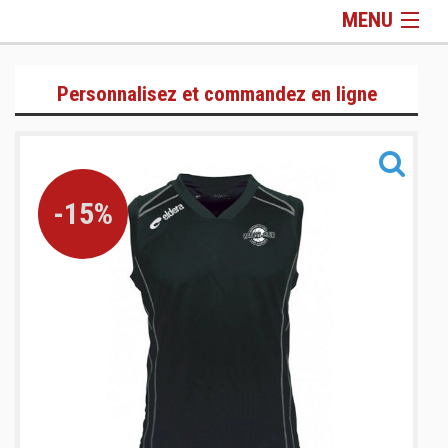
MENU
T-Shirts & Polos
Personnalisez et commandez en ligne
Sweats & Joggings
Training
Sacs
Informations
-15%