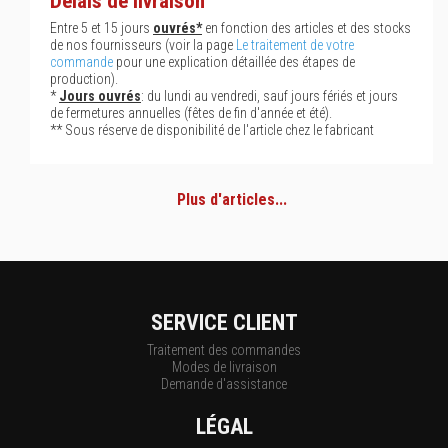
Délais de livraison
Entre 5 et 15 jours
ouvrés*
en fonction des articles et des stocks
de nos fournisseurs (voir la page
Le traitement de votre
commande
pour une explication détaillée des étapes de
production).
*
Jours ouvrés
: du lundi au vendredi, sauf jours fériés et jours
de fermetures annuelles (fêtes de fin d'année et été).
** Sous réserve de disponibilité de l'article chez le fabricant
Plus d'articles...
SERVICE CLIENT
Traitement des commandes
Modes de livraison
Demande d'assistance
LÉGAL