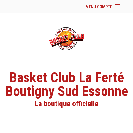
MENU COMPTE
Accueil
Site Web du club
Facebook
Se connecter
Panier (
vide
)
Basket Club La Ferté
Boutigny Sud Essonne
La boutique officielle