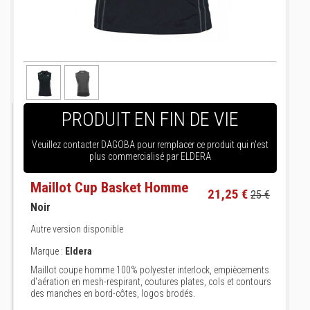
PRODUIT EN FIN DE VIE
Veuillez contacter DAGOBA pour remplacer ce produit qui n'est
plus commercialisé par ELDERA
Maillot Cup Basket Homme
21,25 €
25 €
Noir
Autre version disponible
Marque :
Eldera
Maillot coupe homme 100% polyester interlock, empiècements
d'aération en mesh-respirant, coutures plates, cols et contours
des manches en bord-côtes, logos brodés.